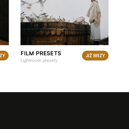
FILM PRESETS
RZY
JIŽ BRZY
Lightroom presety