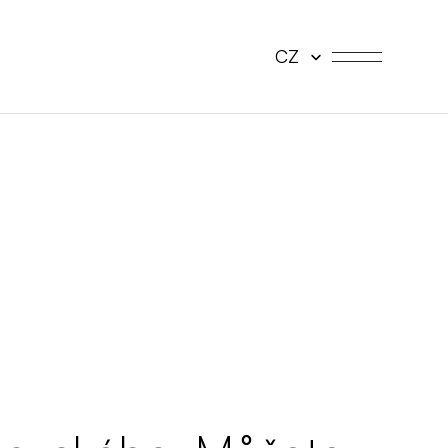
Select Language
CZ
OGR