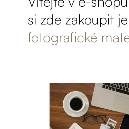
Vítejte v e-shop
si zde zakoupit j
fotografické mater