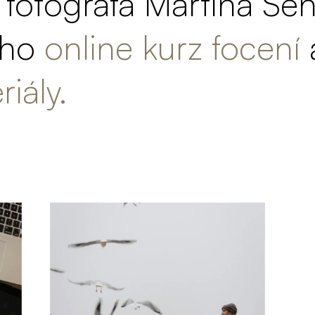
u fotografa Martina Še
eho 
online kurz focení
iály.