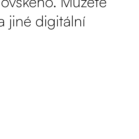
novského. Můžete 
 a jiné digitální 